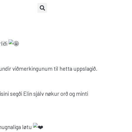
liði
a undir viðmerkingunum til hetta uppslagið.
sini segði Elin sjálv nøkur orð og minti
 hugnaliga løtu