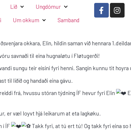
Lið
Ungdómur
i
Um okkum
Samband
uðsvenjara okkara, Elin, hildin saman við hennara 1.deildar
óru savnaði til eina hugnaløtu í Fløtugerði!
vandi sungu teir eisini fyri henni. Sangin kunnu tit hoyr
st til liðið og handaði eina gávu.
eiddi frá, hvussu stóran týdning ÍF hevur fyri Elin
Ei
llur, er væl loyvt hjá leikarum at eta lagkøku.
 í ÍF
Takk fyri, at tú ert tú! Og takk fyri eina so