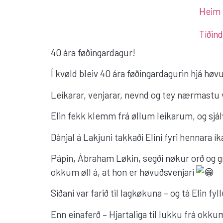
Heim
Tíðind
40 ára føðingardagur!
Í kvøld bleiv 40 ára føðingardagurin hjá høv
Leikarar, venjarar, nevnd og tey nærmastu v
Elin fekk klemm frá øllum leikarum, og sjál
Dánjal á Lakjuni takkaði Elini fyri hennara íka
Pápin, Ábraham Løkin, segði nøkur orð og gr
okkum øll á, at hon er høvuðsvenjari
Síðani var farið til lagkøkuna – og tá Elin fy
Enn einaferð – Hjartaliga til lukku frá okkum