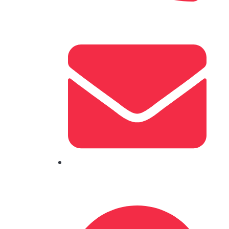
+298 444636
IF@mediumorchid-lapwing-
361102.hostingersite.com