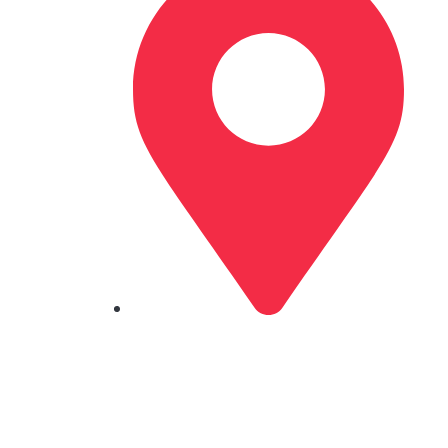
Í Fløtugerði 6 Innandalsvegur,
Fuglafjørður 530,