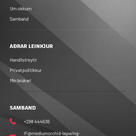
Um okkum
Samband
AÐRAR LEINKJUR
Handilstreytir
Privatpolitikkur
Mín brúkari
SAMBAND
+298 444636
IF@mediumorchid-lapwing-