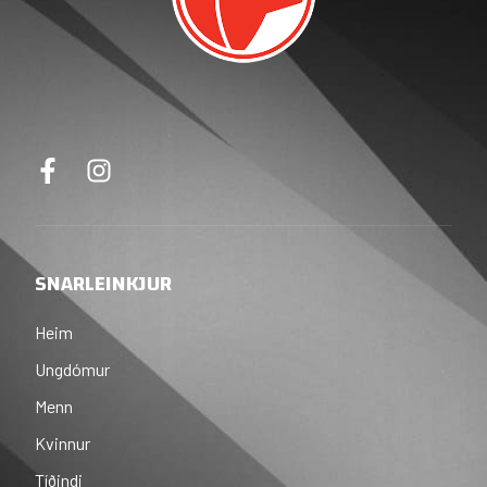
SNARLEINKJUR
Heim
Ungdómur
Menn
Kvinnur
Tíðindi