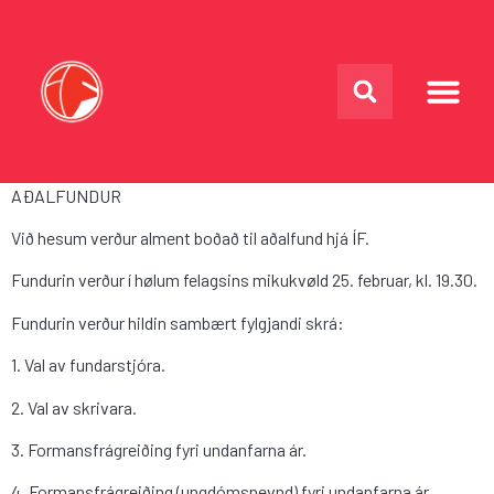
AÐALFUNDUR
Við hesum verður alment boðað til aðalfund hjá ÍF.
Fundurin verður í hølum felagsins mikukvøld 25. februar, kl. 19.30.
Fundurin verður hildin sambært fylgjandi skrá:
1. Val av fundarstjóra.
2. Val av skrivara.
3. Formansfrágreiðing fyri undanfarna ár.
4. Formansfrágreiðing (ungdómsnevnd) fyri undanfarna ár