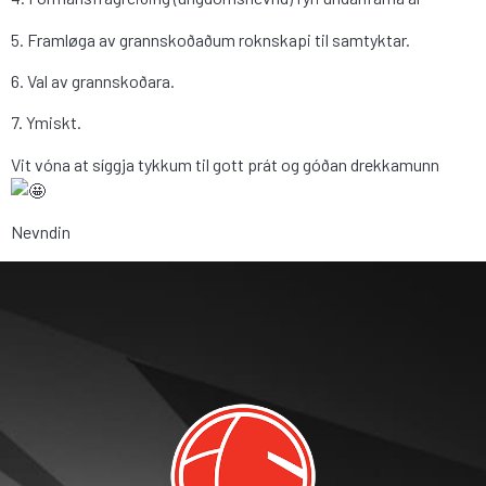
5. Framløga av grannskoðaðum roknskapi til samtyktar.
6. Val av grannskoðara.
7. Ymiskt.
Vit vóna at síggja tykkum til gott prát og góðan drekkamunn
Nevndin